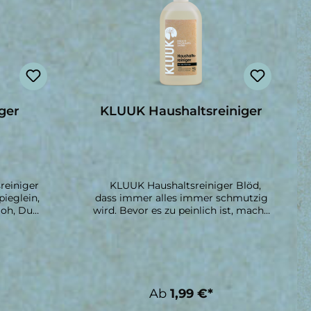
ger
KLUUK Haushaltsreiniger
reiniger
KLUUK Haushaltsreiniger Blöd,
pieglein,
dass immer alles immer schmutzig
 oh, Du
wird. Bevor es zu peinlich ist, mach`
spritzer?
den Dreck lieber weg. Das geht ganz
urch´s
einfach mit dem KLUUK
rücke auf
Haushaltsreiniger. Glatte
 Zeit für
Oberflächen, Holz, Kunststoff,
einiger
Fliesen, Laminat, Stein … Widerstand
ken
zwecklos für den Schmutz. Die
Ab
1,99 €*
cher Bio-
pflanzlichen Inhaltsstoffe wirken
n Flächen
kraftvoll. Cool, wenn alles wieder