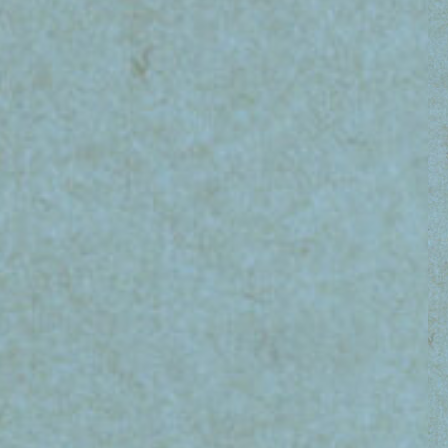
sauber.So
sauber ist! So wird's gemacht 5 l
opf in
Wasser in den Eimer geben. 3 – 5
fsprühen
Spritzer Haushaltsreiniger dazu. Los
geht’s. Mehr Dreck? Einfach mehr
Spritzer dazugeben. Die Flasche ist
eine leere
aus Altplastik. Bring´ deine leere
n Sack in
Verpackung über den Gelben Sack in
rück. Das
den Wertstoffkreislauf zurück. Das
g: >30 %
ist drin! Zusammensetzung: >30 %
 Citrate,
Wasser, 5–15 % nichtionisches Tensid
ertensid).
(Zuckertensid), <5 % Pflanzenseife*
toffe sind
(anionisches Tensid), Citrate,
ischem
Glycerin*, Ethanol*,
): Aqua,
Natriumhydrogencarbonat,
 Citrate,
Duftstoffe, Linalool. *4 % der
e
gesamten Inhaltsstoffe sind aus
kontrolliert biologischem
Anbau. Inhaltsstoffe (INCI): Aqua ,
Lauryl Glucoside, Decyl Glucoside,
Potassium Soap, Potassium Citrate,
Glycerin, Alcohol denat., Sodium
Bicarbonate, Parfum, Linalool