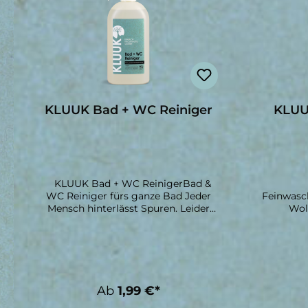
KLUUK Bad + WC Reiniger
KLUU
KLUUK Bad + WC ReinigerBad &
WC Reiniger fürs ganze Bad Jeder
Feinwasc
Mensch hinterlässt Spuren. Leider
Wol
auch da, wo Du sie nicht sehen
Wollsock
willst. Der KLUUK Bad & WC
irgendwa
Reiniger erfüllt deinen Wunsch nach
nicht meh
Hygiene und Sauberkeit im Bad. Ob
ode
Fliesen, Waschbecken oder Klo:
Klamotte
Seine pflanzlichen Inhaltsstoffe
sanft 
Ab
1,99 €*
kümmern sich wirkungsvoll um
so
Schmutz, Seife, Kalk und
Wasc